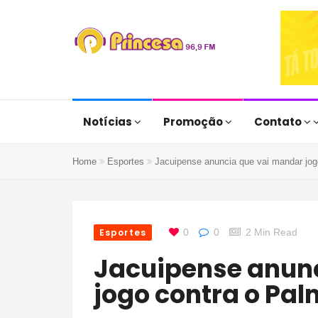
Notícias
Promoção
Contato
Home
Esportes
Jacuipense anuncia que vai mandar jog
Esportes
0
0
2 Min Read
Jacuipense anuncia que vai mandar
jogo contra o Pa