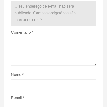
O seu endereço de e-mail não será
publicado.
Campos obrigatórios são
marcados com
*
Comentário
*
Nome
*
E-mail
*