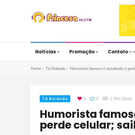
Notícias
Promoção
Contato
Home
Tá Rolando
Humorista famoso é assaltado e perde
Tá Rolando
0
0
1 Min Read
Humorista famoso é assaltado e
perde celular; sa