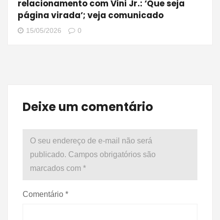
relacionamento com Vini Jr.: ‘Que seja
página virada’; veja comunicado
15/05/2026
0
Deixe um comentário
O seu endereço de e-mail não será
publicado.
Campos obrigatórios são
marcados com
*
Comentário
*