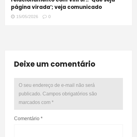
página virada’; veja comunicado
15/05/2026
0
Deixe um comentário
O seu endereço de e-mail não será
publicado.
Campos obrigatórios são
marcados com
*
Comentário
*