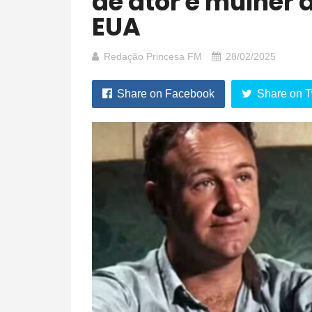
de ator e mulher
EUA
Redação Princesa FM
28/02/2025
Share on Facebook
Share on T