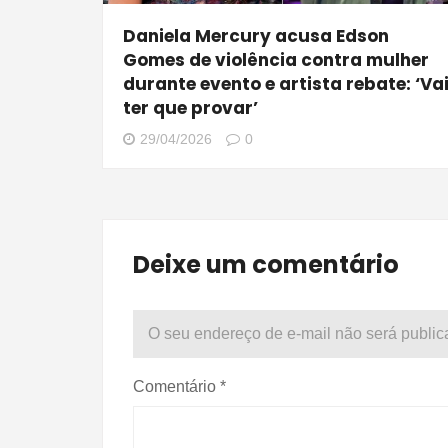
Daniela Mercury acusa Edson
Gomes de violência contra mulher
durante evento e artista rebate: ‘Va
ter que provar’
29/04/2026
0
Deixe um comentário
O seu endereço de e-mail não será public
Comentário
*