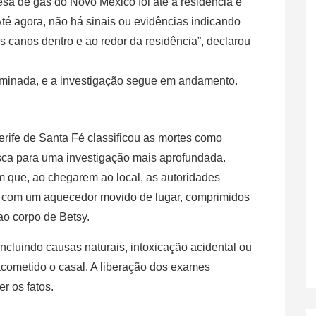
a de gás do Novo México foi até a residência e
Até agora, não há sinais ou evidências indicando
canos dentro e ao redor da residência”, declarou
erminada, e a investigação segue em andamento.
erife de Santa Fé classificou as mortes como
sca para uma investigação mais aprofundada.
 que, ao chegarem ao local, as autoridades
 com um aquecedor movido de lugar, comprimidos
o corpo de Betsy.
 incluindo causas naturais, intoxicação acidental ou
acometido o casal. A liberação dos exames
r os fatos.