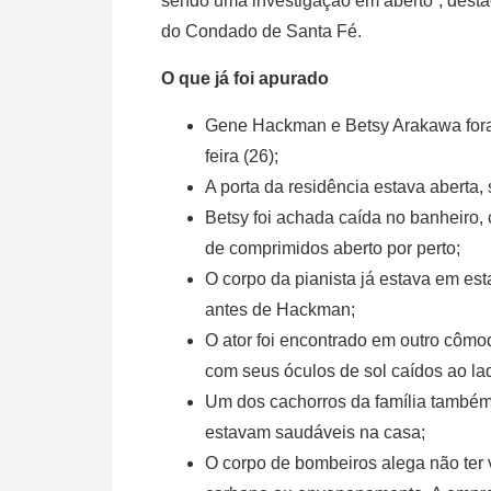
sendo uma investigação em aberto”, destac
do Condado de Santa Fé.
O que já foi apurado
Gene Hackman e Betsy Arakawa fora
feira (26);
A porta da residência estava aberta
Betsy foi achada caída no banheiro
de comprimidos aberto por perto;
O corpo da pianista já estava em es
antes de Hackman;
O ator foi encontrado em outro cômod
com seus óculos de sol caídos ao la
Um dos cachorros da família também 
estavam saudáveis na casa;
O corpo de bombeiros alega não ter