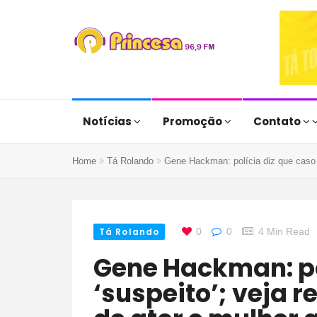
Notícias
Promoção
Contato
Home
Tá Rolando
Gene Hackman: polícia diz que caso é
Tá Rolando
0
0
4 Min Read
Gene Hackman: polícia diz que caso é
‘suspeito’; veja 