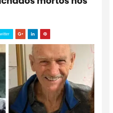
 achados mortos nos
witter