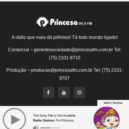
A rádio que mais dá prêmios! Tá todo mundo ligado!
Comercial ~ gerentesociedade@princesafm.com.br Tel:
(75) 2101-9710
Produção ~ producao@princesafm.com.br Tel: (75) 2101-
9707
abrir / fechar
Um site pertencente a Fundação Santo Antônio © Todos
The Song Title Is Not Available
os direitos reservados.
Radio Station:
Fm Princesa