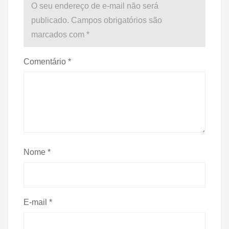
O seu endereço de e-mail não será
publicado.
Campos obrigatórios são
marcados com
*
Comentário
*
Nome
*
E-mail
*