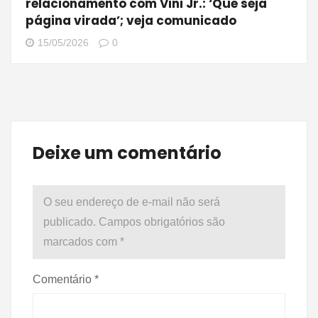
relacionamento com Vini Jr.: ‘Que seja
página virada’; veja comunicado
15/05/2026
0
Deixe um comentário
O seu endereço de e-mail não será
publicado.
Campos obrigatórios são
marcados com
*
Comentário
*