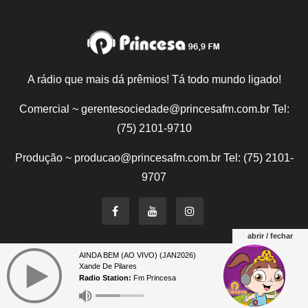
A rádio que mais dá prêmios! Tá todo mundo ligado!
Comercial ~ gerentesociedade@princesafm.com.br Tel:
(75) 2101-9710
Produção ~ producao@princesafm.com.br Tel: (75) 2101-
9707
abrir / fechar
AINDA BEM (AO VIVO) (JAN2026)
Um site pertencente a Fundação Santo Antônio © Todos
Xande De Pilares
os direitos reservados.
Radio Station:
Fm Princesa