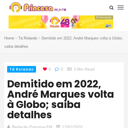
Publicidade
Home
Tá Rolando
Demitido em 2022, André Marques volta à Globo;
saiba detalhes
Tá Rolando
0
0
3 Min Read
Demitido em 2022,
André Marques volta
à Globo; saiba
detalhes
Redação Princesa FM
17/02/2025