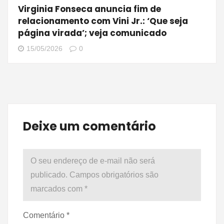
Virginia Fonseca anuncia fim de
relacionamento com Vini Jr.: ‘Que seja
página virada’; veja comunicado
15/05/2026
0
Deixe um comentário
O seu endereço de e-mail não será
publicado.
Campos obrigatórios são
marcados com
*
Comentário
*