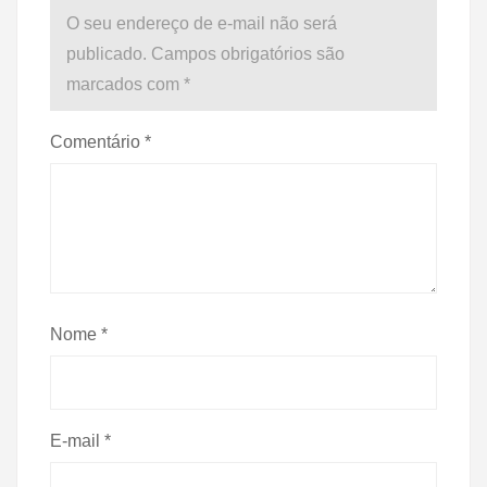
O seu endereço de e-mail não será
publicado.
Campos obrigatórios são
marcados com
*
Comentário
*
Nome
*
E-mail
*