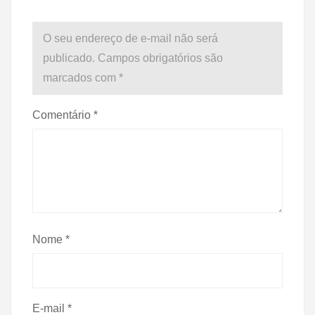
O seu endereço de e-mail não será
publicado.
Campos obrigatórios são
marcados com
*
Comentário
*
Nome
*
E-mail
*