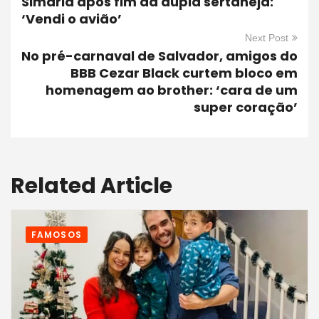
Simaria após fim da dupla sertaneja:
‘Vendi o avião’
Next Post
No pré-carnaval de Salvador, amigos do
BBB Cezar Black curtem bloco em
homenagem ao brother: ‘cara de um
super coração’
Related Article
FAMOSOS