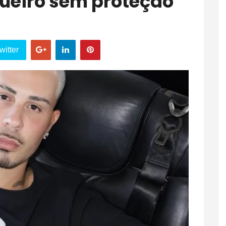
ueiro sem proteção
witter