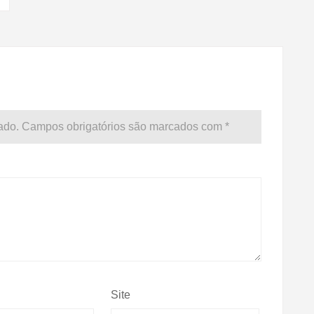
ado.
Campos obrigatórios são marcados com
*
Site