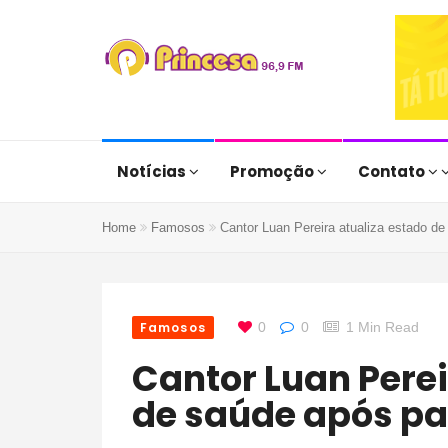
Notícias
Promoção
Contato
Home
Famosos
Cantor Luan Pereira atualiza estado d
Famosos
0
0
1 Min Read
Cantor Luan Pereira atualiza estado
de saúde após pa