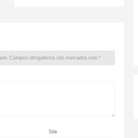
ado.
Campos obrigatórios são marcados com
*
Site