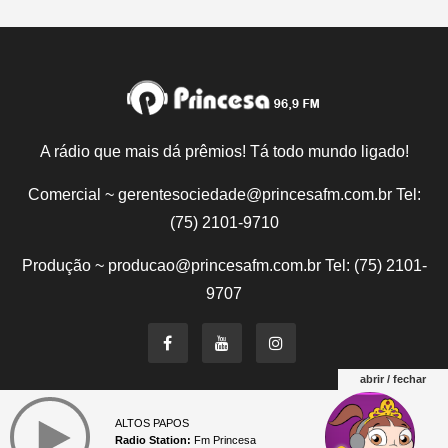
A rádio que mais dá prêmios! Tá todo mundo ligado!
Comercial ~ gerentesociedade@princesafm.com.br Tel:
(75) 2101-9710
Produção ~ producao@princesafm.com.br Tel: (75) 2101-
9707
abrir / fechar
Um site pertencente a Fundação Santo Antônio © Todos
ALTOS PAPOS
os direitos reservados.
Radio Station:
Fm Princesa