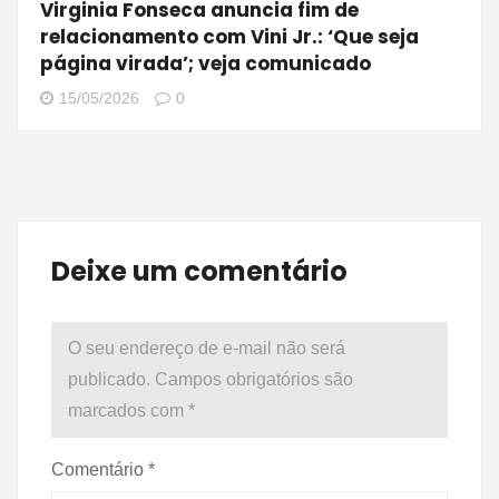
Virginia Fonseca anuncia fim de
relacionamento com Vini Jr.: ‘Que seja
página virada’; veja comunicado
15/05/2026
0
Deixe um comentário
O seu endereço de e-mail não será
publicado.
Campos obrigatórios são
marcados com
*
Comentário
*