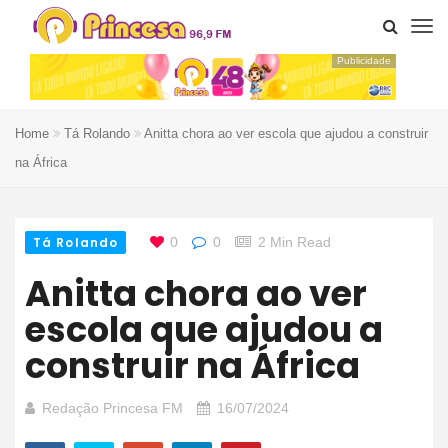
Publicidade
Home
Tá Rolando
Anitta chora ao ver escola que ajudou a construir
na África
Tá Rolando
0
0
2 Min Read
Anitta chora ao ver
escola que ajudou a
construir na África
Redação Princesa FM
16/07/2024