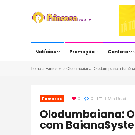
Notícias
Promoção
Contato
Home
Famosos
Olodumbaiana: Olodum planeja turnê 
Famosos
0
0
1 Min Read
Olodumbaiana: Olodum planeja turnê
com BaianaSyst