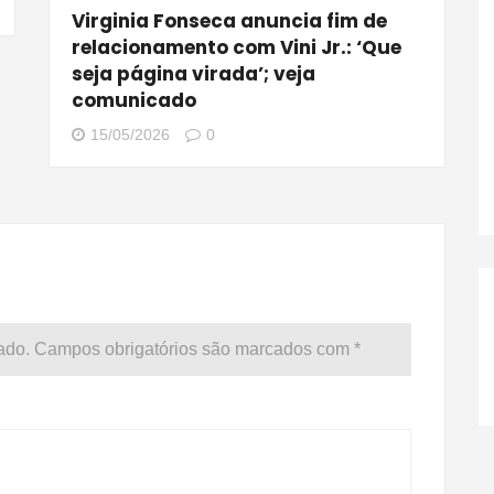
Virginia Fonseca anuncia fim de
relacionamento com Vini Jr.: ‘Que
seja página virada’; veja
comunicado
15/05/2026
0
ado.
Campos obrigatórios são marcados com
*