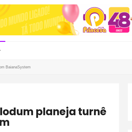
com BaianaSystem
em