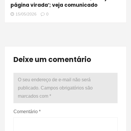
página virada’; veja comunicado
15/05/2026
0
Deixe um comentário
O seu endereço de e-mail não será
publicado.
Campos obrigatórios são
marcados com
*
Comentário
*