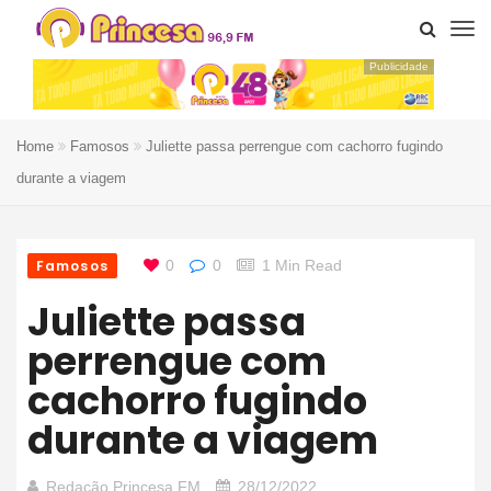
Publicidade
Home
Famosos
Juliette passa perrengue com cachorro fugindo
durante a viagem
Famosos
0
0
1 Min Read
Juliette passa
perrengue com
cachorro fugindo
durante a viagem
Redação Princesa FM
28/12/2022